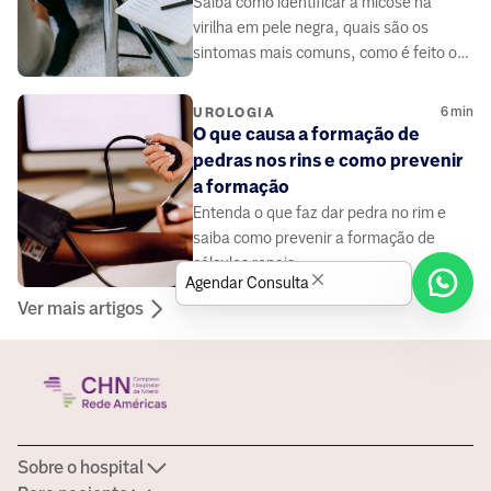
Saiba como identificar a micose na
virilha em pele negra, quais são os
sintomas mais comuns, como é feito o
diagnóstico e quais tratamentos podem
ser indicados.
6
min
UROLOGIA
O que causa a formação de
pedras nos rins e como prevenir
a formação
Entenda o que faz dar pedra no rim e
saiba como prevenir a formação de
cálculos renais.
Agendar Consulta
Ver mais artigos
Sobre o hospital