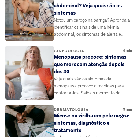
abdominal? Veja quais são os
sintomas
Notou um caroço na barriga? Aprenda a
identificar os sinais de uma hérnia
abdominal, os sintomas de alerta e
quando buscar ajuda médica
4
min
GINECOLOGIA
Menopausa precoce: sintomas
que merecem atenção depois
dos 30
Veja quais são os sintomas da
menopausa precoce e medidas para
contorná-los. Saiba o momento de
buscar ajuda médica.
3
min
DERMATOLOGIA
Micose na virilha em pele negra:
sintomas, diagnóstico e
tratamento