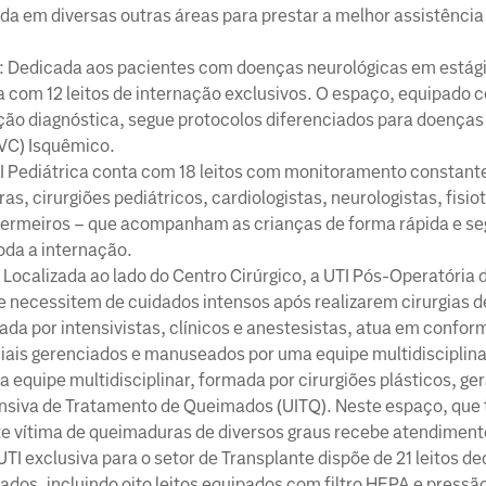
da em diversas outras áreas para prestar a melhor assistênci
: Dedicada aos pacientes com doenças neurológicas em estági
 com 12 leitos de internação exclusivos. O espaço, equipado 
ção diagnóstica, segue protocolos diferenciados para doença
AVC) Isquêmico.
TI Pediátrica conta com 18 leitos com monitoramento constant
s, cirurgiões pediátricos, cardiologistas, neurologistas, fisi
fermeiros – que acompanham as crianças de forma rápida e se
oda a internação.
: Localizada ao lado do Centro Cirúrgico, a UTI Pós-Operatória d
 necessitem de cuidados intensos após realizarem cirurgias de
da por intensivistas, clínicos e anestesistas, atua em confor
iais gerenciados e manuseados por uma equipe multidisciplinar
a equipe multidisciplinar, formada por cirurgiões plásticos, gera
nsiva de Tratamento de Queimados (UITQ). Neste espaço, que 
te vítima de queimaduras de diversos graus recebe atendiment
 UTI exclusiva para o setor de Transplante dispõe de 21 leitos d
ados, incluindo oito leitos equipados com filtro HEPA e pressão