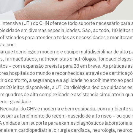
 Intensiva (UTI) do CHN oferece todo suporte necessário para 
plexidade em diversas especialidades. São, ao todo, 110 leitos
fisticados para atender a todas as necessidades e monitoram
ta por:
arque tecnológico moderno e equipe multidisciplinar de alto pa
, farmacêuticos, nutricionistas e nutrólogos, fonoaudiólogos e
eitos – com expansão prevista para 28 em breve. As práticas as
res hospitais do mundo e reconhecidas através de certificaç
ir o conforto, a segurança e a agilidade no acolhimento ao pac
om 20 leitos disponíveis, a UTI Cardiológica dedica cuidados es
om quadros de alta complexidade e assistência circulatória qu
enor gravidade.
I Neonatal do CHN é moderna e bem equipada, com ambiente s
itos para atendimento do recém-nascido de alto risco – ou que 
A unidade tem suporte para exames diagnósticos laboratoriais
onais em cardiopediatria, cirurgia cardíaca, neurologia, neuroci