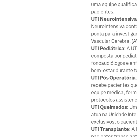
uma equipe qualifica
pacientes.
UTI Neurointensiva
Neurointensiva conta
ponta para investiga
Vascular Cerebral (
UTI Pediátrica
: A U
composta por pediatra
fonoaudiólogos e en
bem-estar durante t
UTI Pós Operatória
recebe pacientes que
equipe médica, forma
protocolos assistenc
UTI Queimados
: Um
atua na Unidade Inte
exclusivos, o pacien
UTI Transplante
: A
pacientes transplant