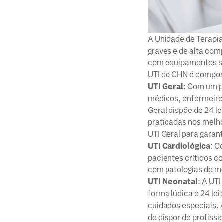
A Unidade de Terapia
graves e de alta com
com equipamentos so
UTI do CHN é compos
UTI Geral
: Com um p
médicos, enfermeiros
Geral dispõe de 24 l
praticadas nos melho
UTI Geral para garant
UTI Cardiológica
: C
pacientes críticos c
com patologias de m
UTI Neonatal
: A UT
forma lúdica e 24 le
cuidados especiais. 
de dispor de profissi