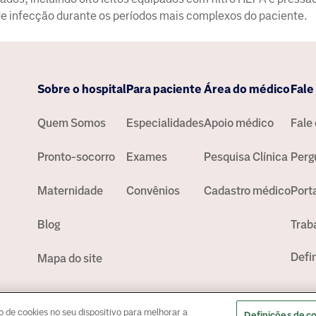
e infecção durante os períodos mais complexos do paciente.
Sobre o hospital
Para paciente
Área do médico
Fale
Quem Somos
Especialidades
Apoio médico
Fale
Pronto-socorro
Exames
Pesquisa Clínica
Perg
Maternidade
Convênios
Cadastro médico
Port
Blog
Trab
Defi
Mapa do site
lipe Ribeiro Henriques CRM - 52759996
© Copyright
2026
de cookies no seu dispositivo para melhorar a
Definições de c