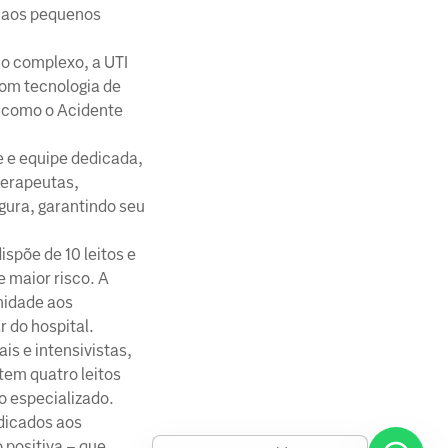
a aos pequenos
o complexo, a UTI
com tecnologia de
s como o Acidente
e e equipe dedicada,
oterapeutas,
gura, garantindo seu
ispõe de 10 leitos e
 maior risco. A
midade aos
 do hospital.
is e intensivistas,
tem quatro leitos
o especializado.
edicados aos
 positiva – que