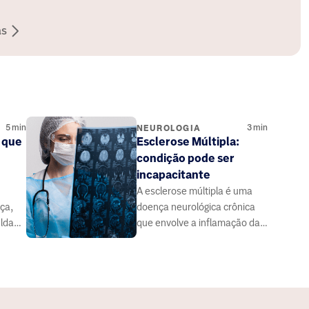
as
5
min
3
min
NEUROLOGIA
 que
Esclerose Múltipla:
condição pode ser
incapacitante
A esclerose múltipla é uma
ça,
doença neurológica crônica
uldade
que envolve a inflamação da
r a
mielina, a camada que
protege os neurônios.