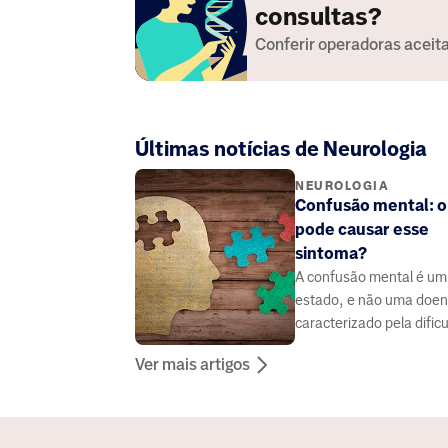
consultas?
Conferir operadoras aceit
Últimas notícias de Neurologia
NEUROLOGIA
Confusão mental: o
pode causar esse
sintoma?
A confusão mental é um
estado, e não uma doen
caracterizado pela dific
de entender e responde
Ver mais artigos
perguntas consideradas
simples.