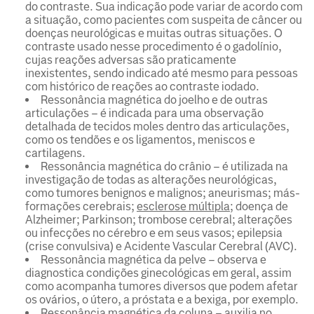
do contraste. Sua indicação pode variar de acordo com
a situação, como pacientes com suspeita de câncer ou
doenças neurológicas e muitas outras situações. O
contraste usado nesse procedimento é o gadolínio,
cujas reações adversas são praticamente
inexistentes, sendo indicado até mesmo para pessoas
com histórico de reações ao contraste iodado.
Ressonância magnética do joelho e de outras
articulações – é indicada para uma observação
detalhada de tecidos moles dentro das articulações,
como os tendões e os ligamentos, meniscos e
cartilagens.
Ressonância magnética do crânio – é utilizada na
investigação de todas as alterações neurológicas,
como tumores benignos e malignos; aneurismas; más-
formações cerebrais;
esclerose múltipla
; doença de
Alzheimer; Parkinson; trombose cerebral; alterações
ou infecções no cérebro e em seus vasos; epilepsia
(crise convulsiva) e Acidente Vascular Cerebral (AVC).
Ressonância magnética da pelve – observa e
diagnostica condições ginecológicas em geral, assim
como acompanha tumores diversos que podem afetar
os ovários, o útero, a próstata e a bexiga, por exemplo.
Ressonância magnética da coluna – auxilia no