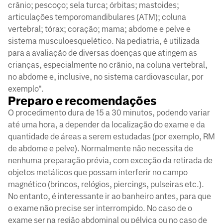
crânio; pescoço; sela turca; órbitas; mastoides;
articulações temporomandibulares (ATM); coluna
vertebral; tórax; coração; mama; abdome e pelve e
sistema musculoesquelético. Na pediatria, é utilizada
para a avaliação de diversas doenças que atingem as
crianças, especialmente no crânio, na coluna vertebral,
no abdome e, inclusive, no sistema cardiovascular, por
exemplo".
Preparo e recomendações
O procedimento dura de 15 a 30 minutos, podendo variar
até uma hora, a depender da localização do exame e da
quantidade de áreas a serem estudadas (por exemplo, RM
de abdome e pelve). Normalmente não necessita de
nenhuma preparação prévia, com exceção da retirada de
objetos metálicos que possam interferir no campo
magnético (brincos, relógios, piercings, pulseiras etc.).
No entanto, é interessante ir ao banheiro antes, para que
o exame não precise ser interrompido. No caso de o
exame ser na região abdominal ou pélvica ou no caso de