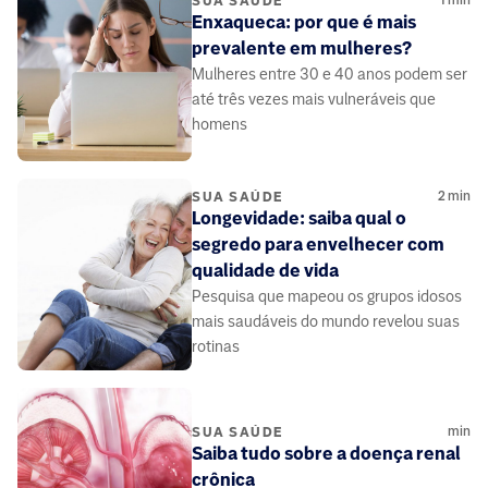
1
min
SUA SAÚDE
Enxaqueca: por que é mais
prevalente em mulheres?
Mulheres entre 30 e 40 anos podem ser
até três vezes mais vulneráveis que
homens
2
min
SUA SAÚDE
Longevidade: saiba qual o
segredo para envelhecer com
qualidade de vida
Pesquisa que mapeou os grupos idosos
mais saudáveis do mundo revelou suas
rotinas
min
SUA SAÚDE
Saiba tudo sobre a doença renal
crônica