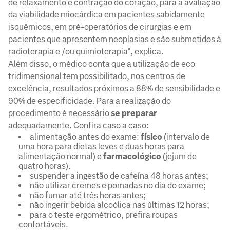
de relaxamento e contração do coração, para a avaliação
da viabilidade miocárdica em pacientes sabidamente
isquêmicos, em pré-operatórios de cirurgias e em
pacientes que apresentem neoplasias e são submetidos à
radioterapia e /ou quimioterapia", explica.
Além disso, o médico conta que a utilização de eco
tridimensional tem possibilitado, nos centros de
excelência, resultados próximos a 88% de sensibilidade e
90% de especificidade. Para a realização do
procedimento é necessário
se preparar
adequadamente. Confira caso a caso:
alimentação antes do exame:
físico
(intervalo de
uma hora para dietas leves e duas horas para
alimentação normal) e
farmacológico
(jejum de
quatro horas).
suspender a ingestão de cafeína 48 horas antes;
não utilizar cremes e pomadas no dia do exame;
não fumar até três horas antes;
não ingerir bebida alcoólica nas últimas 12 horas;
para o teste ergométrico, prefira roupas
confortáveis.