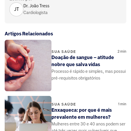
Dr. João Tress
JT
Cardiologista
Artigos Relacionados
2
min
SUA SAÚDE
Doação de sangue – atitude
nobre que salva vidas
Processo é rápido e simples, mas possui
pré-requisitos obrigatórios
1
min
SUA SAÚDE
Enxaqueca: por que é mais
prevalente em mulheres?
Mulheres entre 30 e 40 anos podem ser
até três vezes mais vulneráveis que