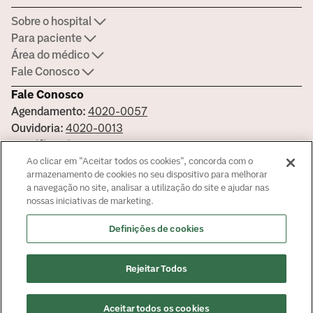
Sobre o hospital
Para paciente
Área do médico
Fale Conosco
Fale Conosco
Agendamento:
4020-0057
Ouvidoria:
4020-0013
Certificações
Ao clicar em "Aceitar todos os cookies", concorda com o
armazenamento de cookies no seu dispositivo para melhorar
a navegação no site, analisar a utilização do site e ajudar nas
nossas iniciativas de marketing.
Saiba mais sobre nossas certificações
Definições de cookies
Responsável Técnico: Dr. Felipe Ribeiro Henriques CRM -
52759996
© Copyright
2026
Rejeitar Todos
Aceitar todos os cookies