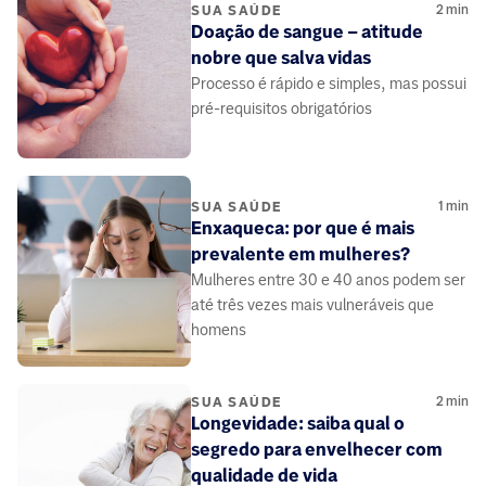
2
min
SUA SAÚDE
Doação de sangue – atitude
nobre que salva vidas
Processo é rápido e simples, mas possui
pré-requisitos obrigatórios
1
min
SUA SAÚDE
Enxaqueca: por que é mais
prevalente em mulheres?
Mulheres entre 30 e 40 anos podem ser
até três vezes mais vulneráveis que
homens
2
min
SUA SAÚDE
Longevidade: saiba qual o
segredo para envelhecer com
qualidade de vida