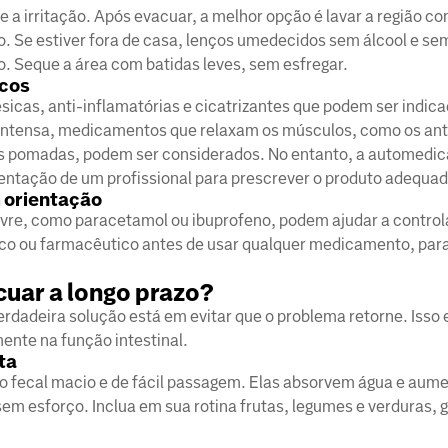
r e a irritação. Após evacuar, a melhor opção é lavar a região c
o. Se estiver fora de casa, lenços umedecidos sem álcool e s
o. Seque a área com batidas leves, sem esfregar.
icos
cas, anti-inflamatórias e cicatrizantes que podem ser indica
al intensa, medicamentos que relaxam os músculos, como os an
as pomadas, podem ser considerados. No entanto, a automedi
ientação de um profissional para prescrever o produto adequad
m orientação
ivre, como paracetamol ou ibuprofeno, podem ajudar a controla
o ou farmacêutico antes de usar qualquer medicamento, para
cuar a longo prazo?
verdadeira solução está em evitar que o problema retorne. Isso
mente na função intestinal.
ta
lo fecal macio e de fácil passagem. Elas absorvem água e aum
em esforço. Inclua em sua rotina frutas, legumes e verduras, 