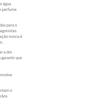
om água
em perfume
das para o
tagonistas
cação nunca é
o.
r a dor.
 garantir que
 envolve
entam o
grãos