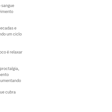
e sangue
ovimento
secadas e
ndo um ciclo
oco é relaxar
proctalgia,
mento
e aumentando
que cubra