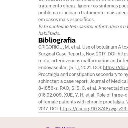
tratamento eficaz. Ignorar os sintomas pode
problema e indicar o tratamento mais adequ
em casos mais específicos.
Este conteúdo tem caráter informativo e nã
habilitado.
Bibliografia
GRIGORIOU, M. et al. Use of botulinum A tox
Surgical Case Reports, Nov. 2017. DOI:
http
rectal arteriovenous malformation and inferi
Endovascular, [S.l.], 2021. DOI:
https://doi
Proctalgia and constipation secondary to hy
sphincter: a case report. Journal of Medical 
8-1856-z
. RAO, S. S. C. et al. Anorectal di
016.02.009
. XUE, Y. H. et al. Role of thre
of female patients with chronic proctalgia. 
2017. DOI:
https://doi.org/10.3748/wjg.v23