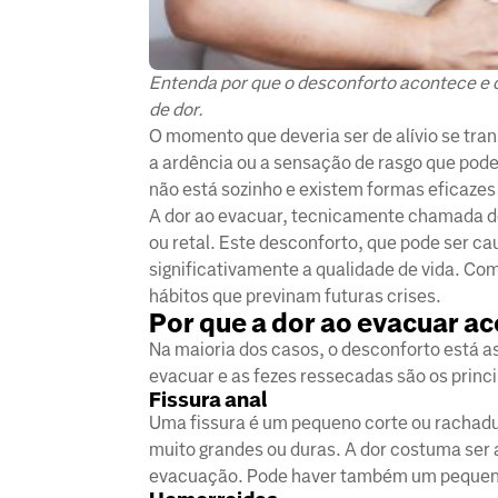
Entenda por que o desconforto acontece e c
de dor.
O momento que deveria ser de alívio se tra
a ardência ou a sensação de rasgo que pode 
não está sozinho e existem formas eficazes
A dor ao evacuar, tecnicamente chamada de
ou retal. Este desconforto, que pode ser c
significativamente a qualidade de vida. Com
hábitos que previnam futuras crises.
Por que a dor ao evacuar a
Na maioria dos casos, o desconforto está a
evacuar e as fezes ressecadas são os princ
Fissura anal
Uma fissura é um pequeno corte ou rachadu
muito grandes ou duras. A dor costuma ser 
evacuação. Pode haver também um pequeno 