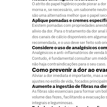
O atrito do papel higiênico pode piorar a do
morna e, se necessário, um sabonete neutr
são uma alternativa melhor que o papel sec
Aplique pomadas e cremes específ
Existem pomadas com propriedades anestési
alívio da dor. Para o tratamento da dor an
dos canais de cálcio disponíveis em algum
recomendada, e o uso deve ser feito sob or
Considere o uso de analgésicos co
Analgésicos e anti-inflamatórios de venda l
Contudo, é fundamental consultar um médic
não haja contraindicações para o seu caso.
Como prevenir a dor ao eva
Aliviar a dor imediata é importante, mas a 
ajustes no estilo de vida, focados principal
Aumente a ingestão de fibras na die
As fibras são essenciais para formar um bo
volume das fezes, facilitando a evacuação s
integrais e leguminosas.