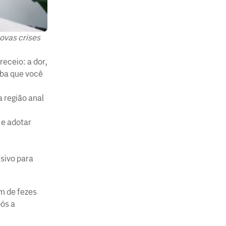
ovas crises
eceio: a dor,
iba que você
 região anal
 e adotar
sivo para
m de fezes
pós a