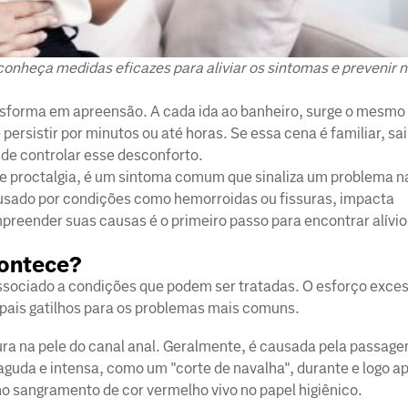
onheça medidas eficazes para aliviar os sintomas e prevenir n
nsforma em apreensão. A cada ida ao banheiro, surge o mesmo r
persistir por minutos ou até horas. Se essa cena é familiar, sa
 de controlar esse desconforto.
 proctalgia, é um sintoma comum que sinaliza um problema na
ausado por condições como hemorroidas ou fissuras, impacta
preender suas causas é o primeiro passo para encontrar alívio
contece?
ssociado a condições que podem ser tratadas. O esforço exces
ipais gatilhos para os problemas mais comuns.
ra na pele do canal anal. Geralmente, é causada pela passage
aguda e intensa, como um "corte de navalha", durante e logo a
sangramento de cor vermelho vivo no papel higiênico.