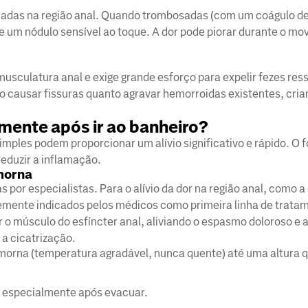
amadas na região anal. Quando trombosadas (com um coágulo d
e um nódulo sensível ao toque. A dor pode piorar durante o m
usculatura anal e exige grande esforço para expelir fezes res
 causar fissuras quanto agravar hemorroidas existentes, cria
amente após ir ao banheiro?
mples podem proporcionar um alívio significativo e rápido. O f
reduzir a inflamação.
morna
or especialistas. Para o alívio da dor na região anal, como a 
emente indicados pelos médicos como primeira linha de trata
ar o músculo do esfíncter anal, aliviando o espasmo doloroso 
 a cicatrização.
morna (temperatura agradável, nunca quente) até uma altura 
a, especialmente após evacuar.