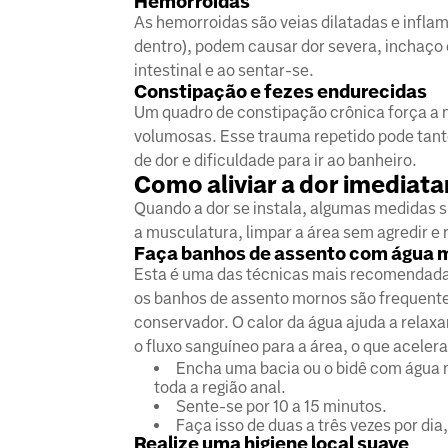
Hemorroidas
As hemorroidas são veias dilatadas e infl
dentro), podem causar dor severa, inchaço 
intestinal e ao sentar-se.
Constipação e fezes endurecidas
Um quadro de constipação crônica força a m
volumosas. Esse trauma repetido pode tanto
de dor e dificuldade para ir ao banheiro.
Como aliviar a dor imediat
Quando a dor se instala, algumas medidas si
a musculatura, limpar a área sem agredir e 
Faça banhos de assento com água 
Esta é uma das técnicas mais recomendadas p
os banhos de assento mornos são frequent
conservador. O calor da água ajuda a relax
o fluxo sanguíneo para a área, o que acelera
Encha uma bacia ou o bidê com água 
toda a região anal.
Sente-se por 10 a 15 minutos.
Faça isso de duas a três vezes por di
Realize uma higiene local suave