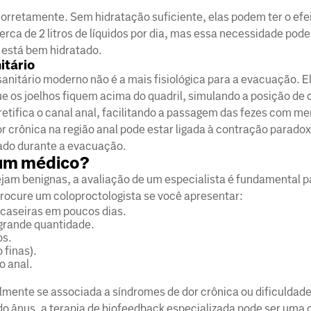
corretamente. Sem hidratação suficiente, elas podem ter o efei
erca de 2 litros de líquidos por dia, mas essa necessidade pode
ê está bem hidratado.
itário
anitário moderno não é a mais fisiológica para a evacuação. E
 os joelhos fiquem acima do quadril, simulando a posição de 
retifica o canal anal, facilitando a passagem das fezes com m
or crônica na região anal pode estar ligada à contração parado
ado durante a evacuação.
 um médico?
jam benignas, a avaliação de um especialista é fundamental 
Procure um coloproctologista se você apresentar:
caseiras em poucos dias.
grande quantidade.
os.
 finas).
o anal.
almente se associada a síndromes de dor crônica ou dificuldad
o ânus, a terapia de biofeedback especializada pode ser uma 