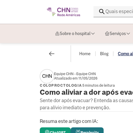
Sobre o hospital
Serviços
Home
Blog
Como ali
Equipe CHN - Equipe CHN
CHN
Atualizado em 11/05/2026
COLOPROCTOLOGIA
5 minutos de leitura
Como aliviar a dor após eva
Sente dor após evacuar? Entenda as causas
para alívio imediato e prevenção.
Resuma este artigo com IA:
ChatGPT
Perplexity