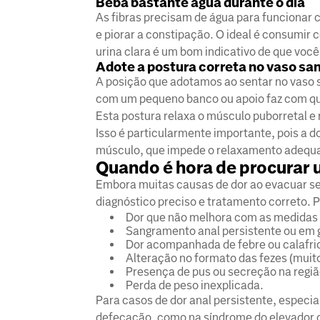
Beba bastante água durante o dia
As fibras precisam de água para funcionar 
e piorar a constipação. O ideal é consumir c
urina clara é um bom indicativo de que voc
Adote a postura correta no vaso san
A posição que adotamos ao sentar no vaso s
com um pequeno banco ou apoio faz com que
Esta postura relaxa o músculo puborretal e 
Isso é particularmente importante, pois a d
músculo, que impede o relaxamento adequ
Quando é hora de procurar
Embora muitas causas de dor ao evacuar se
diagnóstico preciso e tratamento correto. 
Dor que não melhora com as medidas 
Sangramento anal persistente ou em 
Dor acompanhada de febre ou calafri
Alteração no formato das fezes (muito
Presença de pus ou secreção na regiã
Perda de peso inexplicada.
Para casos de dor anal persistente, especi
defecação, como na síndrome do elevador d