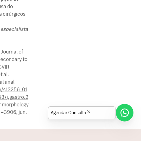
usa do
 cirúrgicos
 especialista
 Journal of
 secondary to
 CVIR
 al.
al anal
86/s13256-01
53/j.gastro.2
er morphology
00–3906, jun.
Agendar Consulta