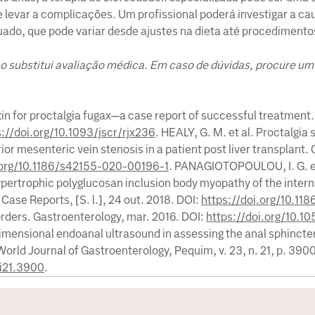
 levar a complicações. Um profissional poderá investigar a ca
ado, que pode variar desde ajustes na dieta até procedimentos
o substitui avaliação médica. Em caso de dúvidas, procure um
in for proctalgia fugax—a case report of successful treatment.
s://doi.org/10.1093/jscr/rjx236
. HEALY, G. M. et al. Proctalgia
or mesenteric vein stenosis in a patient post liver transplant.
.org/10.1186/s42155-020-00196-1
. PANAGIOTOPOULOU, I. G. et
pertrophic polyglucosan inclusion body myopathy of the intern
Case Reports, [S. l.], 24 out. 2018. DOI:
https://doi.org/10.11
sorders. Gastroenterology, mar. 2016. DOI:
https://doi.org/10.10
e-dimensional endoanal ultrasound in assessing the anal sphinct
World Journal of Gastroenterology, Pequim, v. 23, n. 21, p. 39
.i21.3900
.