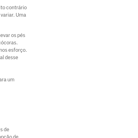
to contrário
 variar. Uma
levar os pés
cócoras.
enos esforço.
xal desse
para um
es de
opção de