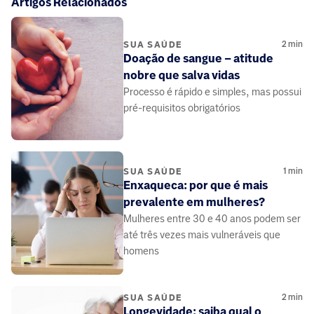
Artigos Relacionados
2
min
SUA SAÚDE
Doação de sangue – atitude
nobre que salva vidas
Processo é rápido e simples, mas possui
pré-requisitos obrigatórios
1
min
SUA SAÚDE
Enxaqueca: por que é mais
prevalente em mulheres?
Mulheres entre 30 e 40 anos podem ser
até três vezes mais vulneráveis que
homens
2
min
SUA SAÚDE
Longevidade: saiba qual o