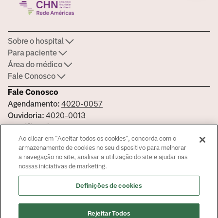
Sobre o hospital
Para paciente
Área do médico
Fale Conosco
Fale Conosco
Agendamento:
4020-0057
Ouvidoria:
4020-0013
Certificações
Ao clicar em "Aceitar todos os cookies", concorda com o
armazenamento de cookies no seu dispositivo para melhorar
a navegação no site, analisar a utilização do site e ajudar nas
nossas iniciativas de marketing.
Saiba mais sobre nossas certificações
Definições de cookies
Responsável Técnico: Dr. Felipe Ribeiro Henriques CRM -
52759996
© Copyright
2026
Rejeitar Todos