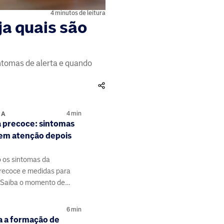
4 minutos de leitura
a quais são
intomas de alerta e quando
4
min
IA
precoce: sintomas
em atenção depois
o os sintomas da
ecoce e medidas para
. Saiba o momento de
médica.
6
min
a a formação de