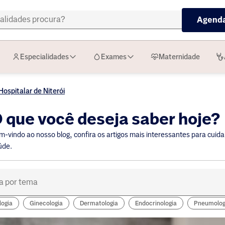
Agenda
Especialidades
Exames
Maternidade
ospitalar de Niterói
 que você deseja saber hoje?
m-vindo ao nosso blog, confira os artigos mais interessantes para cuida
úde.
logia
Ginecologia
Dermatologia
Endocrinologia
Pneumolog