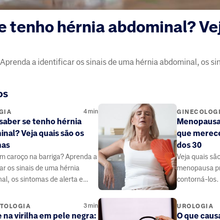
 tenho hérnia abdominal? Vej
Aprenda a identificar os sinais de uma hérnia abdominal, os s
os
4
min
GIA
GINECOLOG
aber se tenho hérnia
Menopausa 
nal? Veja quais são os
que merec
mas
dos 30
m caroço na barriga? Aprenda a
Veja quais sã
car os sinais de uma hérnia
menopausa pr
al, os sintomas de alerta e
contorná-los
buscar ajuda médica
buscar ajuda 
3
min
TOLOGIA
UROLOGIA
 na virilha em pele negra:
O que caus