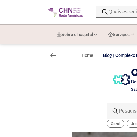
Sobre o hospital
Serviços
Home
Blog | Complexo H
O
Be
sa
Geral
Uro