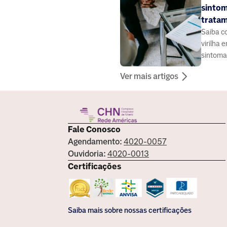
sintom
trata
Saiba c
virilha 
sintoma
diagnós
Ver mais artigos
ser indi
Fale Conosco
Agendamento:
4020-0057
Ouvidoria:
4020-0013
Certificações
Saiba mais sobre nossas certificações