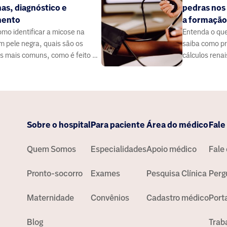
as, diagnóstico e
pedras nos 
mento
a formação
omo identificar a micose na
Entenda o que
em pele negra, quais são os
saiba como pr
s mais comuns, como é feito o
cálculos renai
tico e quais tratamentos podem
cados.
Sobre o hospital
Para paciente
Área do médico
Fale
Quem Somos
Especialidades
Apoio médico
Fale
Pronto-socorro
Exames
Pesquisa Clínica
Perg
Maternidade
Convênios
Cadastro médico
Port
Blog
Trab