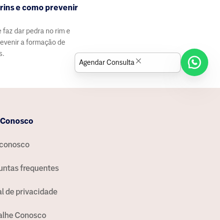
rins e como prevenir
 faz dar pedra no rim e
evenir a formação de
s.
Agendar Consulta
 Conosco
 conosco
untas frequentes
al de privacidade
alhe Conosco