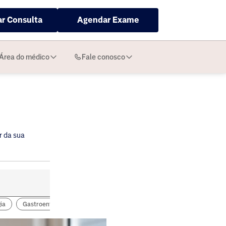
r Consulta
Agendar Exame
Área do médico
Fale conosco
r da sua
ia
Gastroenterologia
Clinica Geral
Oncologia
Transplante 