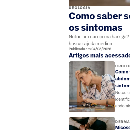
UROLOGIA
Como saber se
os sintomas
Notou um caroço na barriga? 
buscar ajuda médica
Publicado em 04/08/2026
Artigos mais acessad
UROLO
Como s
abdomi
sinto
Notou u
identifi
abdomin
quando 
DERMA
Micose