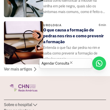
Saiba como identificar a micose na
virilha em pele negra, quais são os
sintomas mais comuns, como é feito o
diagnóstico e quais tratamentos podem
ser indicados.
6
min
UROLOGIA
O que causa a formação de
pedras nos rins e como prevenir
a formação
Entenda o que faz dar pedra no rim e
saiba como prevenir a formação de
cálculos renais.
Agendar Consulta
Ver mais artigos
Sobre o hospital