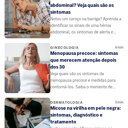
abdominal? Veja quais são os
sintomas
Notou um caroço na barriga? Aprenda a
identificar os sinais de uma hérnia
abdominal, os sintomas de alerta e
quando buscar ajuda médica
4
min
GINECOLOGIA
Menopausa precoce: sintomas
que merecem atenção depois
dos 30
Veja quais são os sintomas da
menopausa precoce e medidas para
contorná-los. Saiba o momento de
buscar ajuda médica.
3
min
DERMATOLOGIA
Micose na virilha em pele negra:
sintomas, diagnóstico e
tratamento