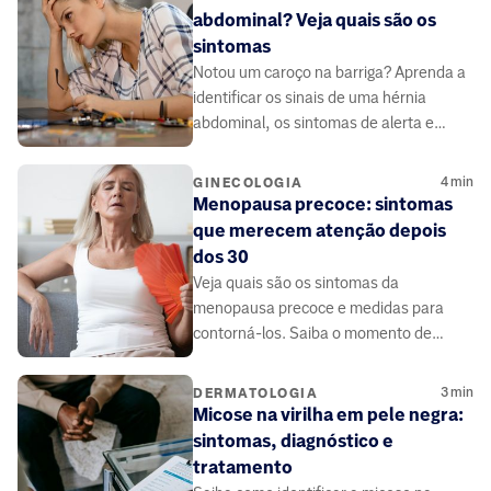
abdominal? Veja quais são os
sintomas
Notou um caroço na barriga? Aprenda a
identificar os sinais de uma hérnia
abdominal, os sintomas de alerta e
quando buscar ajuda médica
4
min
GINECOLOGIA
Menopausa precoce: sintomas
que merecem atenção depois
dos 30
Veja quais são os sintomas da
menopausa precoce e medidas para
contorná-los. Saiba o momento de
buscar ajuda médica.
3
min
DERMATOLOGIA
Micose na virilha em pele negra:
sintomas, diagnóstico e
tratamento