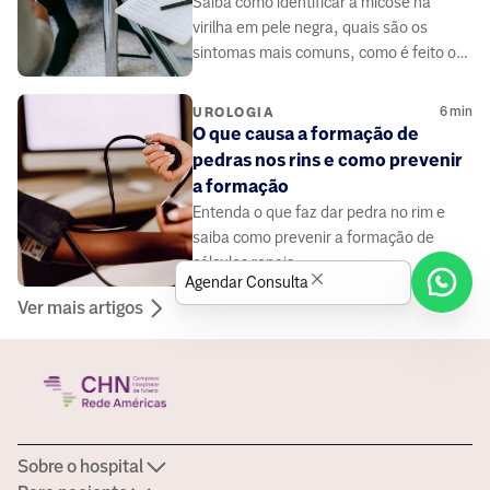
Saiba como identificar a micose na
virilha em pele negra, quais são os
sintomas mais comuns, como é feito o
diagnóstico e quais tratamentos podem
ser indicados.
6
min
UROLOGIA
O que causa a formação de
pedras nos rins e como prevenir
a formação
Entenda o que faz dar pedra no rim e
saiba como prevenir a formação de
cálculos renais.
Agendar Consulta
Ver mais artigos
Sobre o hospital